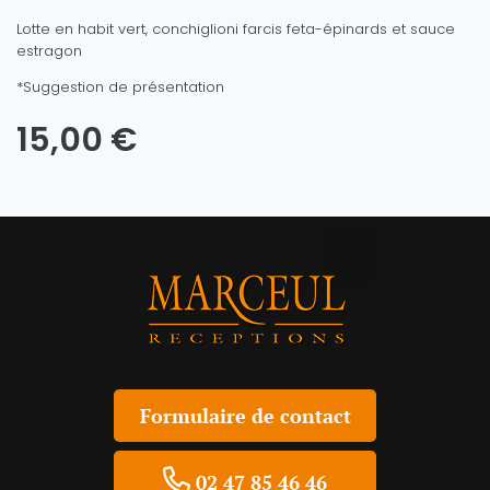
Lotte en habit vert, conchiglioni farcis feta-épinards et sauce
estragon
*Suggestion de présentation
15,00 €
Formulaire de contact
02 47 85 46 46