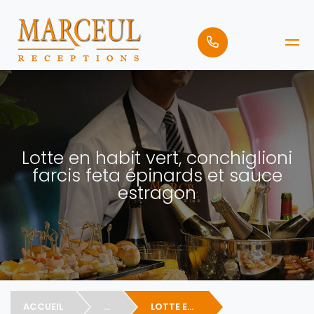
Lotte en habit vert, conchiglioni
farcis feta épinards et sauce
estragon
ACCUEIL
...
LOTTE EN HABIT VERT, CONCHIGLIONI FARCIS FETA ÉPINARDS ET SAUCE ESTRAGON