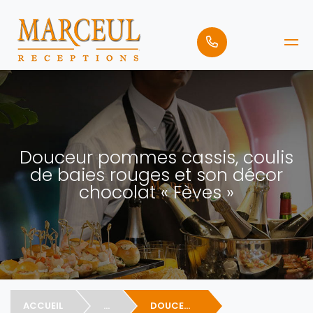
Douceur pommes cassis, coulis
de baies rouges et son décor
chocolat « Fèves »
ACCUEIL
...
DOUCEUR POMMES CASSIS, COULIS DE BAIES ROUGES ET SON DÉCOR CHOCOLAT « FÈVES »